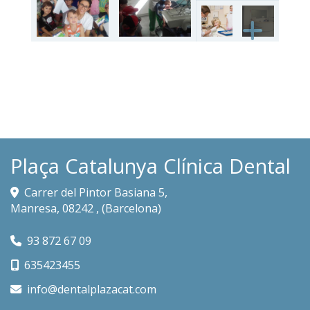
Plaça Catalunya Clínica Dental
Carrer del Pintor Basiana 5,
Manresa
,
08242
,
(Barcelona)
93 872 67 09
635423455
info
dentalplazacat.com