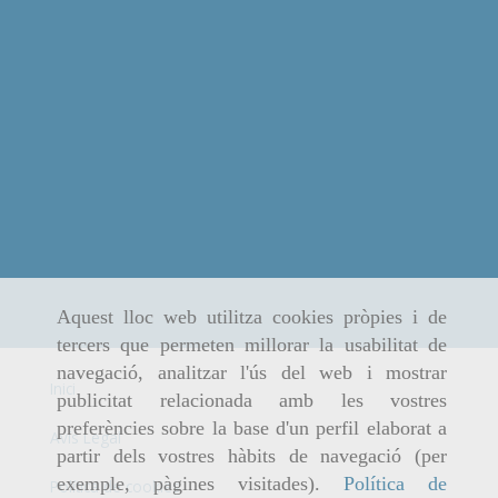
Aquest lloc web utilitza cookies pròpies i de
tercers que permeten millorar la usabilitat de
navegació, analitzar l'ús del web i mostrar
Inici
publicitat relacionada amb les vostres
preferències sobre la base d'un perfil elaborat a
Avís Legal
partir dels vostres hàbits de navegació (per
exemple, pàgines visitades).
Política de
Política de cookies