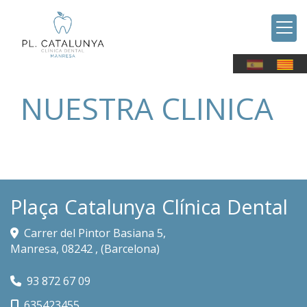
NUESTRA CLINICA
Plaça Catalunya Clínica Dental
Carrer del Pintor Basiana 5,
Manresa
,
08242
,
(Barcelona)
93 872 67 09
635423455