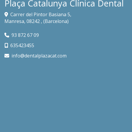
Plaça Catalunya Clínica Dental
Carrer del Pintor Basiana 5,
Manresa
,
08242
,
(Barcelona)
93 872 67 09
635423455
info
dentalplazacat.com