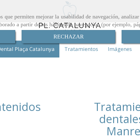
ros que permiten mejorar la usabilidad de navegación, analiza
aborado a partir de tus hábitos de navegación (por ejemplo, pá
RECHAZAR
ental Plaça Catalunya
Tratamientos
Imágenes
tenidos
Tratami
dentale
Manre