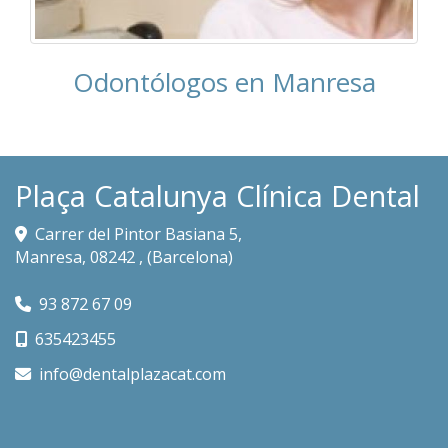
Odontólogos en Manresa
Plaça Catalunya Clínica Dental
Carrer del Pintor Basiana 5,
Manresa
,
08242
,
(Barcelona)
93 872 67 09
635423455
info
dentalplazacat.com