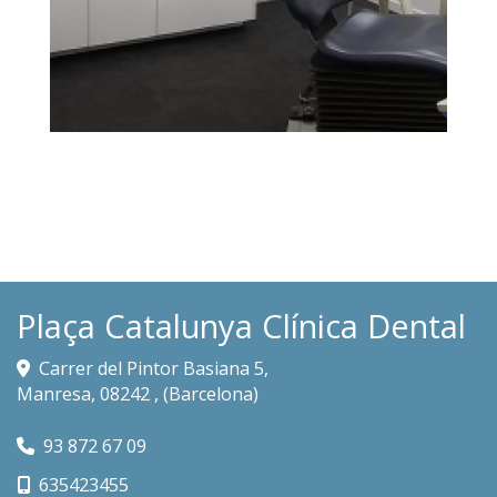
Box Dental Plaça
Ampliar
Catalunya
Plaça Catalunya Clínica Dental
Carrer del Pintor Basiana 5,
Manresa
,
08242
,
(Barcelona)
93 872 67 09
635423455